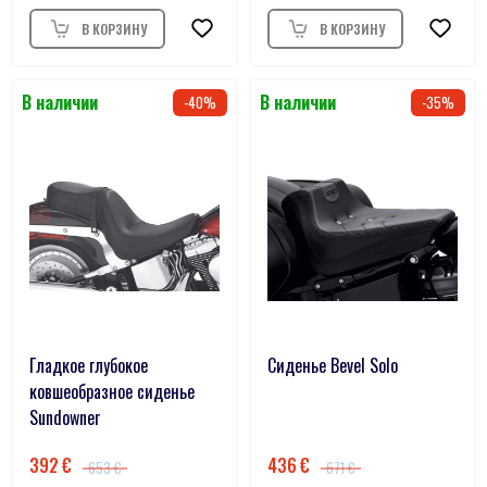
40
35
Гладкое глубокое
Сиденье Bevel Solo
ковшеобразное сиденье
Sundowner
392
436
653
671