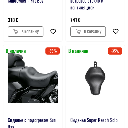
Sundowner - Fat Boy
ветровое стекло с
вентиляцией
318
741
35
35
Сиденье с подогревом Sun
Сиденье Super Reach Solo
Ray