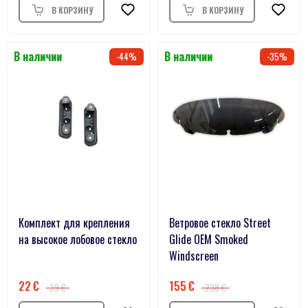
44
35
Комплект для крепления
Ветровое стекло Street
на высокое лобовое стекло
Glide OEM Smoked
Windscreen
22
155
39
238