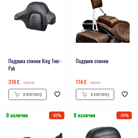
Подушка спинки King Tour-
Подушки спинки
Pak
318
114
587
189
40
34