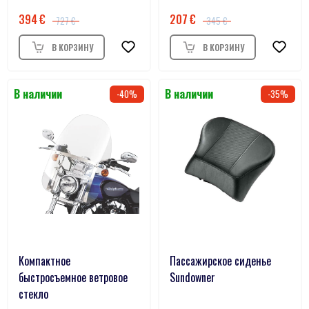
394
207
727
345
40
35
Компактное
Пассажирское сиденье
быстросъемное ветровое
Sundowner
стекло