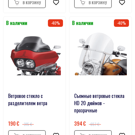
40
40
Ветровое стекло с
Съемные ветровые стекла
разделителем ветра
HD 20 дюймов -
прозрачные
190
394
315
657