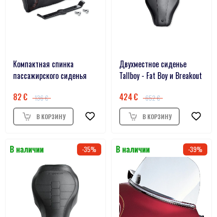
Компактная спинка
Двухместное сиденье
пассажирского сиденья
Tallboy - Fat Boy и Breakout
82
424
136
652
35
39