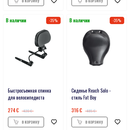
35
35
Быстросъемная спинка
Сиденье Reach Solo -
для велосипедиста
стиль Fat Boy
274
316
420
485