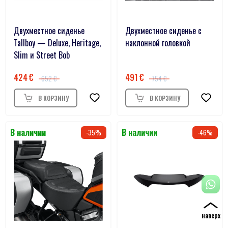
Двухместное сиденье
Двухместное сиденье с
Tallboy — Deluxe, Heritage,
наклонной головкой
Slim и Street Bob
424
491
652
754
35
46