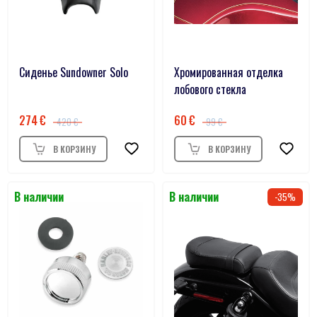
Сиденье Sundowner Solo
Хромированная отделка
лобового стекла
274
60
420
99
35