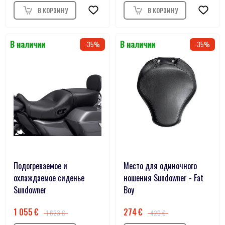
35
35
Подогреваемое и
Место для одиночного
охлаждаемое сиденье
ношения Sundowner - Fat
Sundowner
Boy
1 055
274
1 623
420