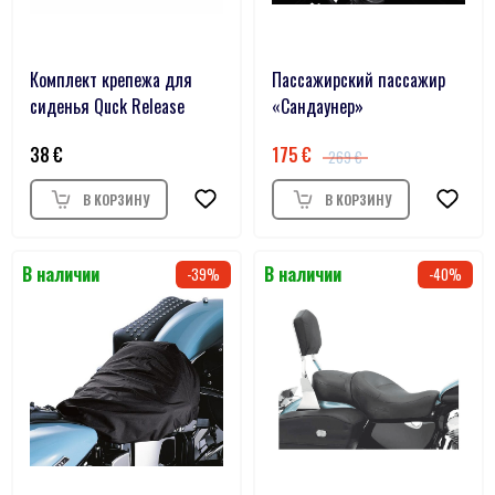
Комплект крепежа для
Пассажирский пассажир
сиденья Quck Release
«Сандаунер»
38
175
269
39
40