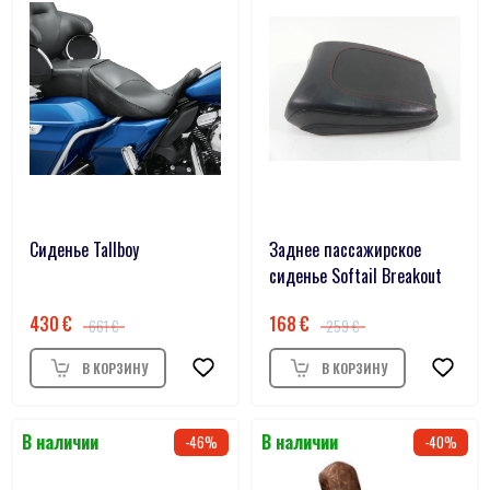
Сиденье Tallboy
Заднее пассажирское
сиденье Softail Breakout
430
168
661
259
46
40