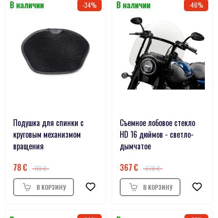
34
46
Подушка для спинки с
Съемное лобовое стекло
круговым механизмом
HD 16 дюймов - светло-
вращения
дымчатое
78
367
119
678