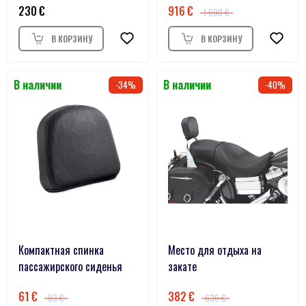
230
916
1 690
34
40
Компактная спинка
Место для отдыха на
пассажирского сиденья
закате
61
382
93
636