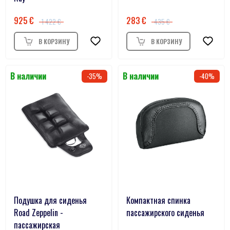
925
283
1 422
435
35
40
Подушка для сиденья
Компактная спинка
Road Zeppelin -
пассажирского сиденья
пассажирская