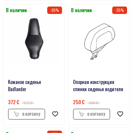
35
35
Кожаное сиденье
Опорная конструкция
Badlander
спинки сиденья водителя
372
250
572
384