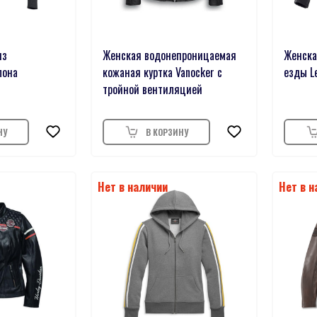
из
Женская водонепроницаемая
Женска
лона
кожаная куртка Vanocker с
езды L
тройной вентиляцией