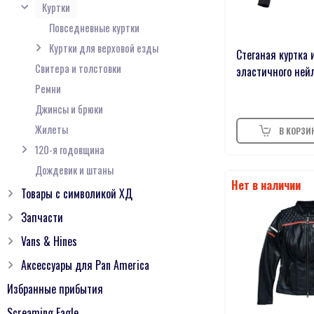
Куртки
Повседневные куртки
Куртки для верховой езды
Стеганая куртка 
Свитера и толстовки
эластичного ней
Ремни
Джинсы и брюки
Жилеты
120-я годовщина
Дождевик и штаны
Товары с символикой ХД
Запчасти
Vans & Hines
Аксессуары для Pan America
Избранные прибытия
Screaming Eagle