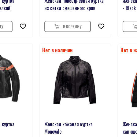
 куртка
Женская повседневная куртка
Женская
делкой
из сетки смешанного кроя
- Black
 куртка
Женская кожаная куртка
Женска
Monovale
капюшо