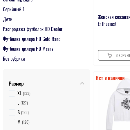
Серийный 1
Женская кожаная
Дети
Enthusiast
Распродажа футболок HD Dealer
Футболка дилера HD Gold Rand
Футболка дилера HD Mzansi
Без рубрики
Размер
XL
133
L
127
S
123
M
120