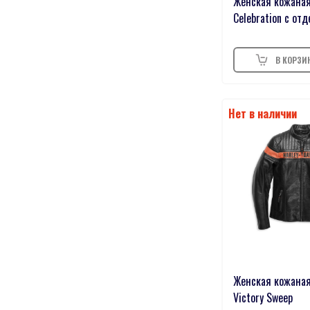
Женская кожаная
10-12
0
Celebration с от
3200
0
4432
0
14
0
3T
0
45
0
28
0
2632
0
3634
0
26
0
UK4
0
UK11
0
Женская кожаная
XL(Petite)
0
Victory Sweep
6-8
0