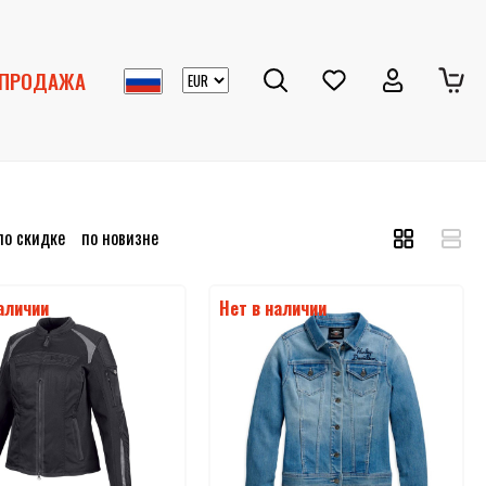
СПРОДАЖА
по скидке
по новизне