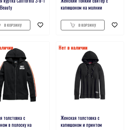
 куртка California 3-в-1
Женский тонкий свитер с
 Beauty
капюшоном на молнии
я толстовка с
Женская толстовка с
ном в полоску на
капюшоном и принтом