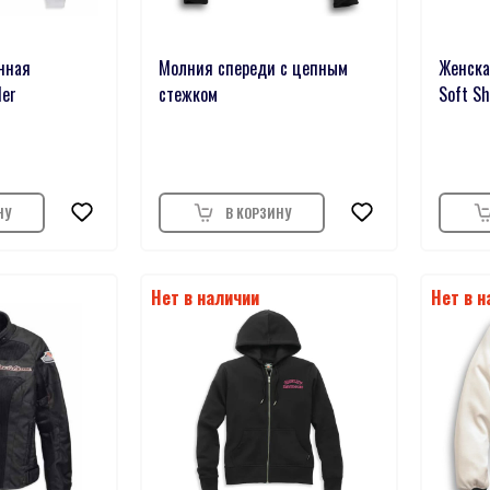
нная
Молния спереди с цепным
Женска
der
стежком
Soft Sh