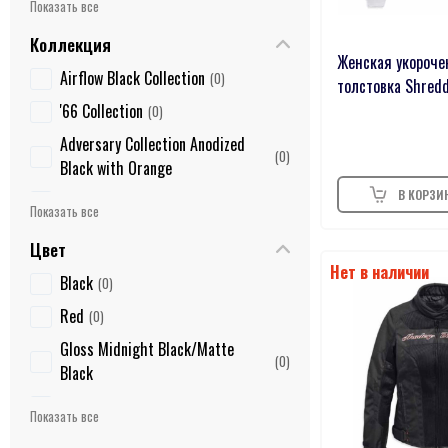
2XL
94
XS
79
Коллекция
Женская укороче
1W
6
Airflow Black Collection
0
толстовка Shred
3XL
6
'66 Collection
0
2W
2
Adversary Collection Anodized
0
Black with Orange
3W
1
Dominion™ Bronze Collection
UK8.5
0
0
Defiance Chrome Collection
UK5
0
0
Цвет
Defiance Black Machine Cut
60
0
0
Black
0
Kahuna™ Gloss Black Collection
4434
0
0
Red
0
Dominion™ Black
3034
0
0
Gloss Midnight Black/Matte
0
Diamond Black Collection
36/32
0
0
Black
Streamliner™ Chrome
2XL(Tall)
0
0
Brown
0
Willie G Skull Black
UK7.5
0
0
Olive
0