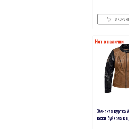
38
0
2600
0
L(Petite)
0
10
0
8
0
62
0
6
0
UK5.5
0
4032
0
36
0
56
0
Женская куртка A
UK10.5
0
кожи буйвола в ц
3236
0