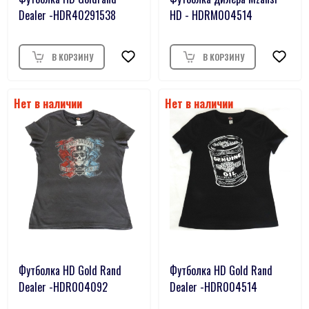
Dealer -HDR40291538
HD - HDRM004514
Футболка HD Gold Rand
Футболка HD Gold Rand
Dealer -HDR004092
Dealer -HDR004514