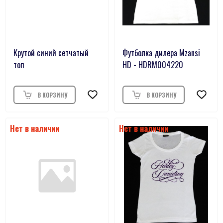
Крутой синий сетчатый
Футболка дилера Mzansi
топ
HD - HDRM004220