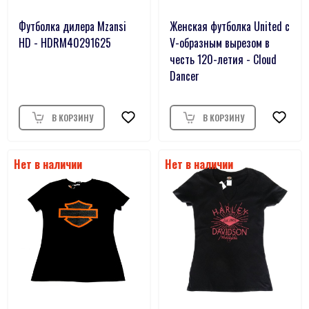
Футболка дилера Mzansi
Женская футболка United с
HD - HDRM40291625
V-образным вырезом в
честь 120-летия - Cloud
Dancer