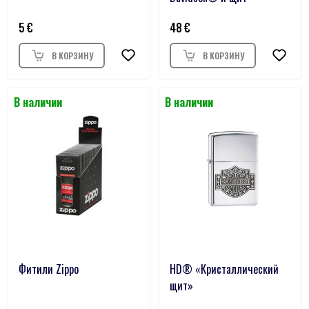
5
48
Фитили Zippo
HD® «Кристаллический
щит»