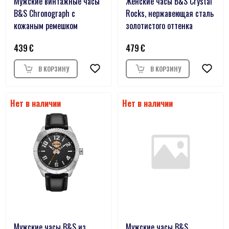
Мужские винтажные часы
Женские часы B&S Crystal
B&S Chronograph с
Rocks, нержавеющая сталь
кожаным ремешком
золотистого оттенка
439
479
Мужские часы B&S из
Мужские часы B&S